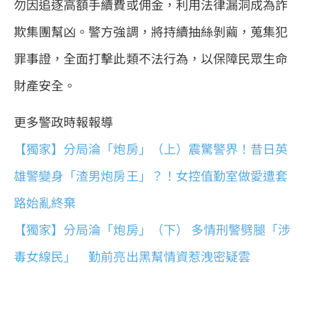
勿因追逐高額手續費或佣金，利用法律漏洞成為詐
欺集團幫凶。警方強調，將持續抽絲剝繭，蒐集犯
罪事證，全面打擊此類不法行為，以保障民眾生命
財產安全。
更多警政時報報導
【獨家】分局淪「炮房」（上）震驚警界！昔日英
雄警變身「渣男炮房王」？！女控值勤室做愛遭套
路始亂終棄
【獨家】分局淪「炮房」（下） 多情刑警劈腿「涉
毒女線民」 勤前亮出黑幫情資惹洩密疑雲