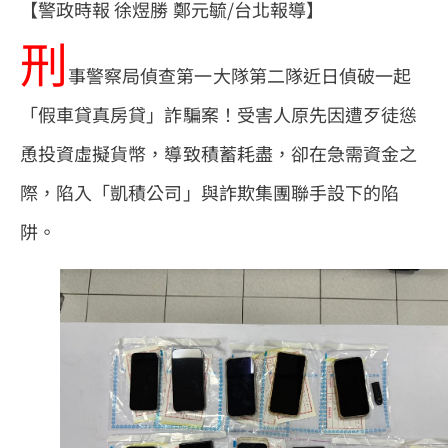
【警政時報 徐煜勝 鄭元毓/台北報導】
刑
事警察局偵查第一大隊第二隊近日偵破一起
「假車貸真房貸」詐騙案！受害人原先因遭歹徒慫
恿投資虛擬貨幣，導致積蓄耗盡，卻在急需資金之
際，陷入「凱積公司」與詐欺集團聯手設下的陷
阱。