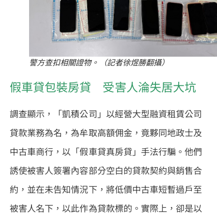
警方查扣相關證物。（記者徐煜勝翻攝）
假車貸包裝房貸 受害人淪失居大坑
調查顯示，「凱積公司」以經營大型融資租賃公司
貸款業務為名，為牟取高額佣金，竟夥同地政士及
中古車商行，以「假車貸真房貸」手法行騙。他們
誘使被害人簽署內容部分空白的貸款契約與銷售合
約，並在未告知情況下，將低價中古車短暫過戶至
被害人名下，以此作為貸款標的。實際上，卻是以