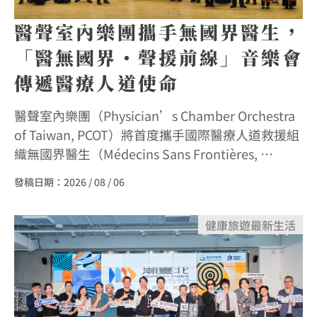
醫聲室內樂團攜手無國界醫生，
「醫無國界・聲援前線」音樂會
傳遞醫療人道使命
醫聲室內樂團（Physician’s Chamber Orchestra
of Taiwan, PCOT）將首度攜手國際醫療人道救援組
織無國界醫生（Médecins Sans Frontières, …
發稿日期：
2026 / 08 / 06
健康
旅遊
最新
生活