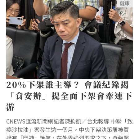
健康
20%下架誰主導？ 會議紀錄揭
「食安辦」提全面下架會牽連下
游
CNEWS匯流新聞網記者陳鈞凱／台北報導 中聯「致
癌沙拉油」案發生逾一個月，中央下架決策屢被質
疑有「門神」護航，在外界強烈要求之下，食藥署