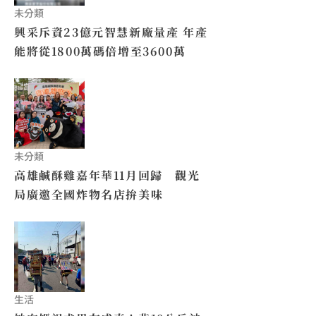
未分類
興采斥資23億元智慧新廠量產 年產
能將從1800萬碼倍增至3600萬
未分類
高雄鹹酥雞嘉年華11月回歸 觀光
局廣邀全國炸物名店拚美味
生活