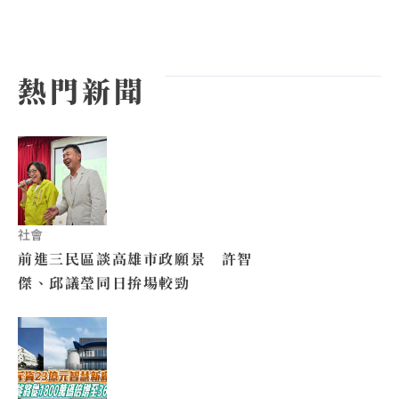
熱門新聞
社會
前進三民區談高雄市政願景 許智
傑、邱議瑩同日拚場較勁