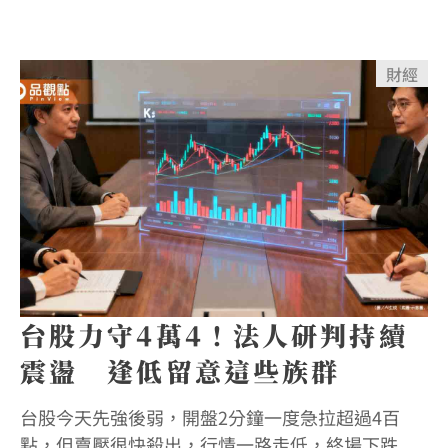
財經
台股力守4萬4！法人研判持續
震盪 逢低留意這些族群
台股今天先強後弱，開盤2分鐘一度急拉超過4百
點，但賣壓很快殺出，行情一路走低，終場下跌