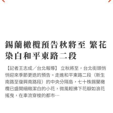
錫蘭橄欖預告秋將至 繁花
染白和平東路二段
【記者王志成／台北報導】 立秋將至，台北街頭悄
悄迎來季節更迭的預告。走進和平東路二段（新生
【
南路至復興南路段）的中央分隔島，七十株錫蘭橄
和
欖已盛開細緻潔白的小花，微風輕拂下花瓣如浪花
推
搖曳，在車流穿梭的都市…
參
會