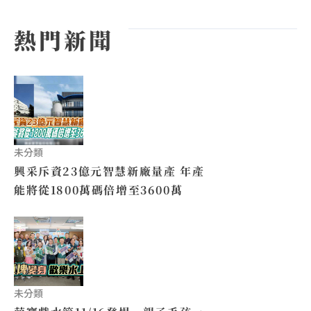
熱門新聞
未分類
興采斥資23億元智慧新廠量產 年產
能將從1800萬碼倍增至3600萬
未分類