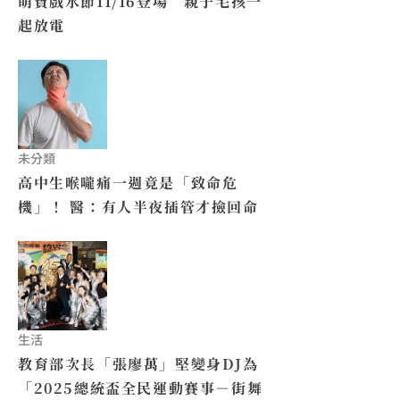
萌寶戲水節11/16登場 親子毛孩一
起放電
未分類
高中生喉嚨痛一週竟是「致命危
機」！ 醫：有人半夜插管才撿回命
生活
教育部次長「張廖萬」堅變身DJ為
「2025總統盃全民運動賽事－街舞