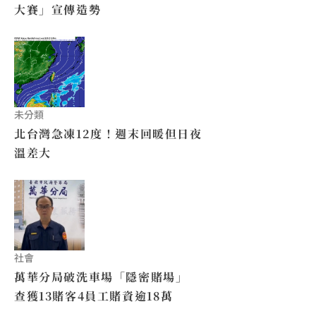
大賽」宣傳造勢
未分類
北台灣急凍12度！週末回暖但日夜
溫差大
社會
萬華分局破洗車場「隱密賭場」
查獲13賭客4員工賭資逾18萬