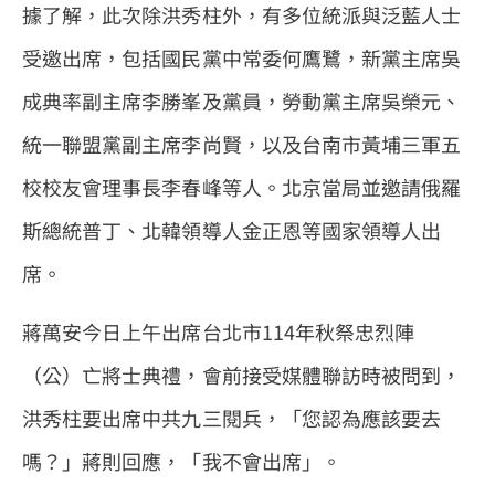
據了解，此次除洪秀柱外，有多位統派與泛藍人士
受邀出席，包括國民黨中常委何鷹鷺，新黨主席吳
成典率副主席李勝峯及黨員，勞動黨主席吳榮元、
統一聯盟黨副主席李尚賢，以及台南市黃埔三軍五
校校友會理事長李春峰等人。北京當局並邀請俄羅
斯總統普丁、北韓領導人金正恩等國家領導人出
席。
蔣萬安今日上午出席台北市114年秋祭忠烈陣
（公）亡將士典禮，會前接受媒體聯訪時被問到，
洪秀柱要出席中共九三閱兵，「您認為應該要去
嗎？」蔣則回應，「我不會出席」。