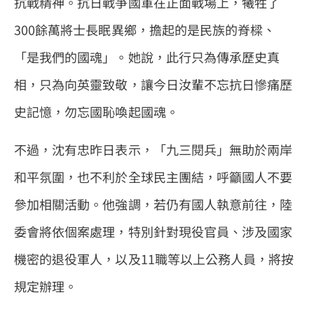
抗戰精神。抗日戰爭國軍在正面戰場上，犧牲了
300餘萬將士長眠異鄉，擔起的是民族的脊樑、
「是我們的國魂」。她說，此行只為傳承歷史真
相，只為向英靈致敬，讓今日汝輩不忘抗日慘痛歷
史記憶，勿忘國恥喚起國魂。
不過，沈有忠昨日表示，「九三閱兵」無助於兩岸
和平氛圍，也不利於全球民主團結，呼籲國人不要
參加相關活動。他強調，若仍有國人執意前往，陸
委會將依個案處理，特別針對現役官員、涉及國家
機密的退役軍人，以及11職等以上公務人員，將按
規定辦理。