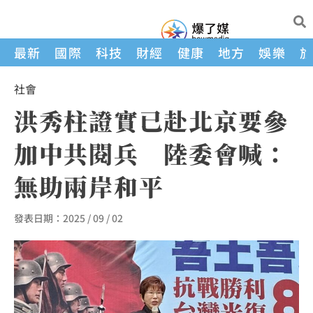
最新
國際
科技
財經
健康
地方
娛樂
社會
洪秀柱證實已赴北京要參
加中共閱兵 陸委會喊：
無助兩岸和平
發表日期：
2025 / 09 / 02