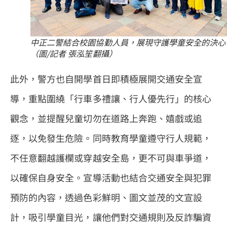
中正二警結合校園協勤人員，展現守護學童安全的決心
（圖/記者 張泓笙翻攝）
此外，警方也自開學首日即積極展開交通安全宣
導，重點圍繞「行車多禮讓、行人優先行」的核心
觀念，並提醒兒童切勿在道路上奔跑、嬉戲或追
逐，以免發生危險。同時教育學童遵守行人規範，
不任意翻越護欄或穿越安全島，更不可與車爭道，
以確保自身安全。宣導活動也結合交通安全與犯罪
預防的內容，透過色彩鮮明、圖文並茂的文宣設
計，吸引學童目光，讓他們對交通規則及反詐騙資