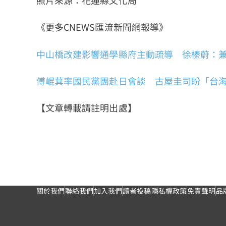
《更多CNEWS匯流新聞網報導》
中山橋改建影響通學縣府主動疏導 徐榛蔚：
傅崐萁率國民黨團赴日會談 古屋圭司盼「台
【文章轉載請註明出處】
關於我們
聯絡我們
加入我們
讀者投稿
隱私權政策
免責聲明
品