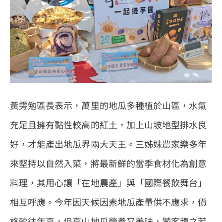
黃雱勉區長表示，萬里的地瓜多種植於山區，水氣
充足且擁有黏性較高的紅土，加上山坡地型排水良
好，才能產出地瓜界兩大天王。三姊妹農家樂多年
來堅持以自然入菜，將最新鮮的當季食材化為創意
料理，其用心讓「在地農產」與「國際餐飲舞台」
相互呼應。今年因天候因素地瓜產量供不應求，價
格較往年高，但高山地瓜營養又美味，饕客趨之若