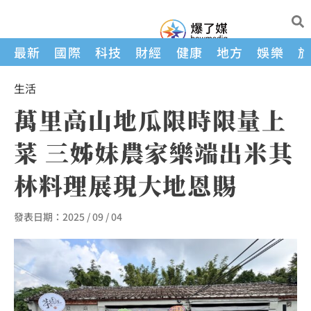
最新
國際
科技
財經
健康
地方
娛樂
生活
萬里高山地瓜限時限量上
菜 三姊妹農家樂端出米其
林料理展現大地恩賜
發表日期：
2025 / 09 / 04