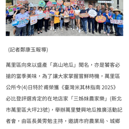
(
記者
鄭康
玉報導
)
萬里區向來以盛產「高山地瓜」聞名，亦是饕客必
搶的當季美味，為了讓大家掌握嘗鮮時機，萬里區
公所今(4)日特於甫榮獲《臺灣米其林指南 2025》
必比登評選肯定的在地店家「三姊妹農家樂」(新北
市萬里區大坪23號)，舉辦萬里雙興地瓜推廣活動記
者會，由區長黃雱勉主持，邀請市府農業局、城鄉