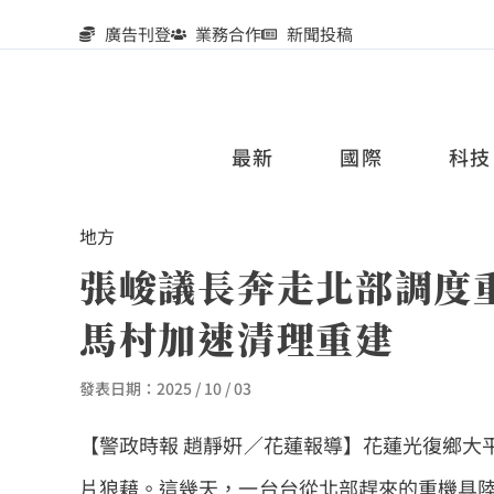
廣告刊登
業務合作
新聞投稿
最新
國際
科技
地方
張峻議長奔走北部調度
馬村加速清理重建
發表日期：
2025 / 10 / 03
【警政時報 趙靜姸／花蓮報導】花蓮光復鄉大
片狼藉。這幾天，一台台從北部趕來的重機具