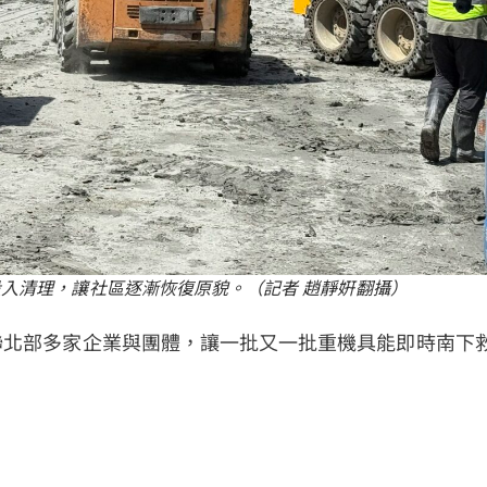
入清理，讓社區逐漸恢復原貌。（記者 趙靜姸翻攝）
聯北部多家企業與團體，讓一批又一批重機具能即時南下
：