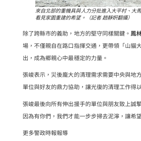
來自北部的重機具與人力分批進入大平村、大
看見家園重建的希望。（記者 趙靜姸翻攝）
除了跨縣市的義助，地方的堅守同樣關鍵。
鳳
場，不僅親自在路口指揮交通，更帶領「山貓
出，成為鄉親心中最穩定的力量。
張峻表示，災後龐大的清理需求需要中央與地
單位與好友的鼎力協助，讓光復的清理工作得
張峻最後向所有伸出援手的單位與朋友致上誠
因為有你們，我們才能一步步掃去泥濘，讓希
更多警政時報報導