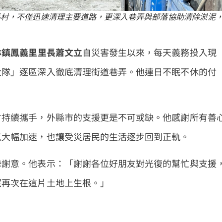
馬村，不僅迅速清理主要道路，更深入巷弄與部落協助清除淤泥
林鎮鳳義里里長蕭文立
自災害發生以來，每天義務投入現
大隊」逐區深入徹底清理街道巷弄。他連日不眠不休的付
方持續攜手，外縣市的支援更是不可或缺。他感謝所有善
以大幅加速，也讓受災居民的生活逐步回到正軌。
摯謝意。他表示：「謝謝各位好朋友對光復的幫忙與支援
望再次在這片土地上生根。」