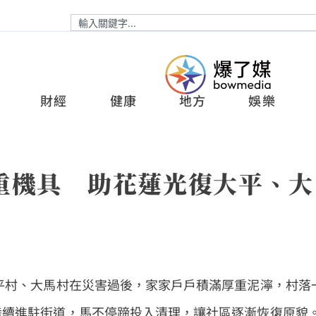
財經
健康
地方
娛樂
重機具 助花蓮光復大平、大
平村、大馬村在災害過後，家家戶戶積滿厚重泥濘，村落
陸續進駐街道，馬不停蹄投入清理，讓社區逐漸恢復原貌