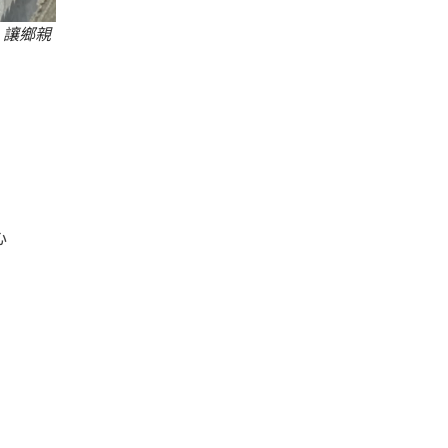
，讓鄉親
心
，