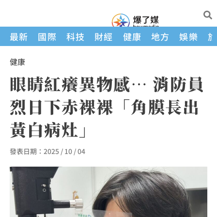
最新
國際
科技
財經
健康
地方
娛樂
健康
眼睛紅癢異物感… 消防員
烈日下赤裸裸「角膜長出
黃白病灶」
發表日期：
2025 / 10 / 04