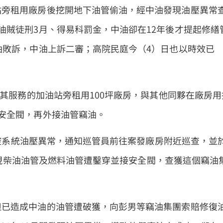
站旁租用廠房後挖開地下油管偷油，經中油發現油壓異常
油賊徒刑3月、得易科罰金，中油卻在12年後才提起修繕
油敗訴，中油上訴二審；高院民庭今（4）日也以時效已
在其服務的加油站旁租用100坪廠房，與其他同夥在廠房用
安全閥，再外接油管竊油。
現監控系統油壓異常，通知巡管員前往案發廠房附近巡查，並
，發現柴油油管及燃料油管遭鑿穿並接安全閥，查獲這個竊油
但已造成中油的油管遭破獲，向彭男等竊油集團索賠修復