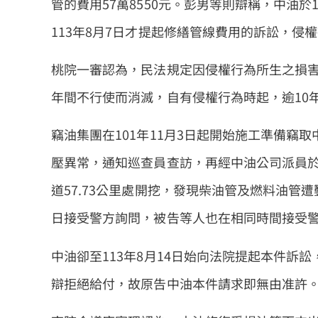
管的費用57萬8550元。彭男等則辯稱，中油於
113年8月7日才提起修繕管線費用的訴訟，侵
桃院一審認為，民法規定因侵權行為所生之損害
年間不行使而消滅，自有侵權行為時起，逾10
竊油集團在101年11月3日起開始施工準備竊取
壓異常，通知巡查員查訪，再經中油公司派員於10
道57.73公里處開挖，發現柴油管及燃料油管遭
日接受警方詢問，被告等人也在相同時間接受
中油卻至113年8月14日始向法院提起本件訴
辯拒絕給付，故原告中油本件請求即無由准許