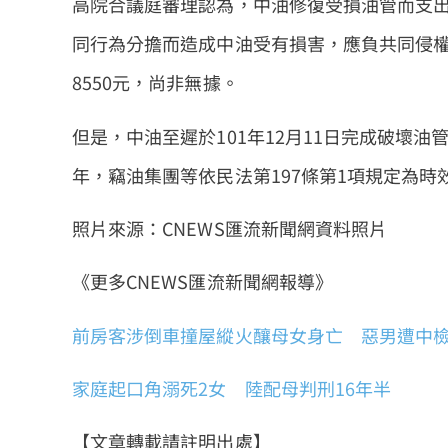
高院合議庭審理認為，中油修復受損油管而支出5
同行為分擔而造成中油受有損害，應負共同侵權
8550元，尚非無據。
但是，中油至遲於101年12月11日完成破壞油管
年，竊油集團等依民法第197條第1項規定為
照片來源：
CNEWS匯流新聞網資料照片
《更多CNEWS匯流新聞網報導》
前房客涉倒車撞屋縱火釀母女身亡 惡男遭中
家庭起口角溺死2女 陸配母判刑16年半
【文章轉載請註明出處】