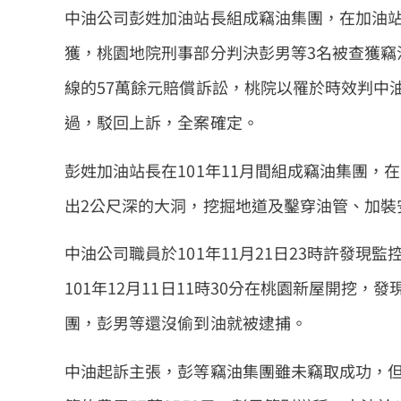
中油公司彭姓加油站長組成竊油集團，在加油
獲，桃園地院刑事部分判決彭男等3名被查獲竊
線的57萬餘元賠償訴訟，桃院以罹於時效判中
過，駁回上訴，全案確定。
彭姓加油站長在101年11月間組成竊油集團，
出2公尺深的大洞，挖掘地道及鑿穿油管、加裝
中油公司職員於101年11月21日23時許發
101年12月11日11時30分在桃園新屋開挖
團，彭男等還沒偷到油就被逮捕。
中油起訴主張，彭等竊油集團雖未竊取成功，