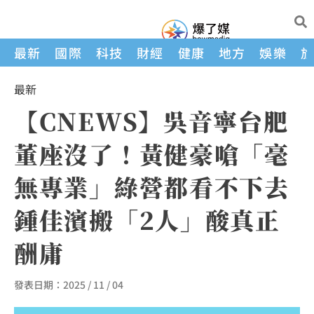
最新
國際
科技
財經
健康
地方
娛樂
最新
【CNEWS】吳音寧台肥
董座沒了！黃健豪嗆「毫
無專業」綠營都看不下去
鍾佳濱搬「2人」酸真正
酬庸
發表日期：
2025 / 11 / 04