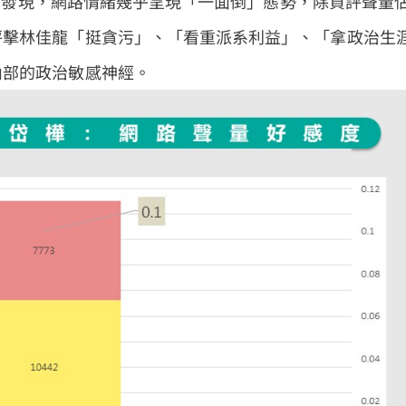
庫觀測發現，網路情緒幾乎呈現「一面倒」態勢，除負評聲量
抨擊林佳龍「挺貪污」、「看重派系利益」、「拿政治生
內部的政治敏感神經。