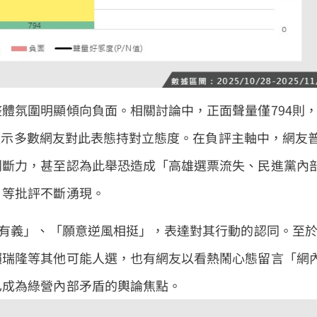
體氛圍明顯傾向負面。相關討論中，正面聲量僅794則
1，顯示多數網友對此表態持對立態度。在負評主軸中，網友
判斷力，甚至認為此舉恐造成「高雄選票流失、民進黨內
」等批評不斷湧現。
情有義」、「願意逆風相挺」，表達對其行動的認同。至
賴瑞隆等其他可能人選，也有網友以看熱鬧心態留言「網
已成為綠營內部矛盾的輿論焦點。