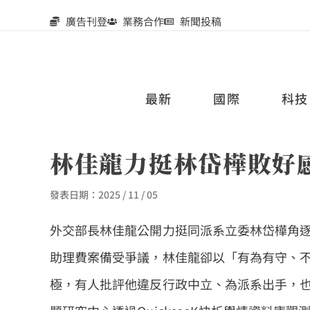
廣告刊登
業務合作
新聞投稿
最新
國際
科技
林佳龍力挺林岱樺敗好
發表日期：
2025 / 11 / 05
外交部長林佳龍公開力挺同派系立委林岱樺角逐
助理費案備受爭議，林佳龍卻以「有為有守、
極，有人批評他違反行政中立、為派系出手，也