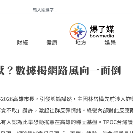
財經
健康
地方
娛樂
感？數據揭網路風向一面倒
2026高雄市長，引發輿論譁然，主因林岱樺先前涉入詐
不貪不取」讚許，激起社群反彈情緒。綠營內部對此反應
有人認為此舉恐動搖黨在高雄的穩固基盤。TPOC台灣議