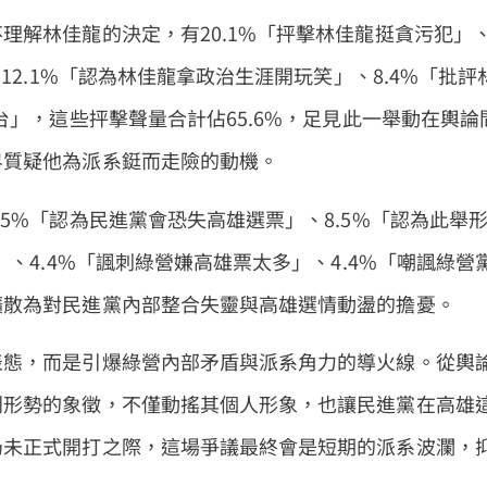
理解林佳龍的決定，有20.1%「抨擊林佳龍挺貪污犯」
12.1%「認為林佳龍拿政治生涯開玩笑」、8.4%「批評
台」，這些抨擊聲量合計佔65.6%，足見此一舉動在輿論
界質疑他為派系鋌而走險的動機。
5%「認為民進黨會恐失高雄選票」、8.5%「認為此舉
、4.4%「諷刺綠營嫌高雄票太多」、4.4%「嘲諷綠營
擴散為對民進黨內部整合失靈與高雄選情動盪的擔憂。
表態，而是引爆綠營內部矛盾與派系角力的導火線。從輿
判形勢的象徵，不僅動搖其個人形象，也讓民進黨在高雄
仍未正式開打之際，這場爭議最終會是短期的派系波瀾，