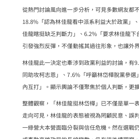
從熱門討論風向進一步分析，可見多數網友都不
18.8%「認為林佳龍看中派系利益大於政黨」、
佳龍瞎挺缺乏判斷力」、6.2%「要求林佳龍下
引發強烈反彈，不僅動搖其過往形象，也讓外
林佳龍此一決定也牽涉到政黨利益的討論，有9.
同助攻柯志恩」、7.6%「呼籲林岱樺脫黨參選」
內互打」。顯示輿論不僅聚焦於個人判斷，更
整體觀察，「林佳龍挺林岱樺」已不僅是單一
走向可見，林佳龍的表態被視為罔顧民意、誤
一綠營大本營面臨分裂與信任危機。然在選戰