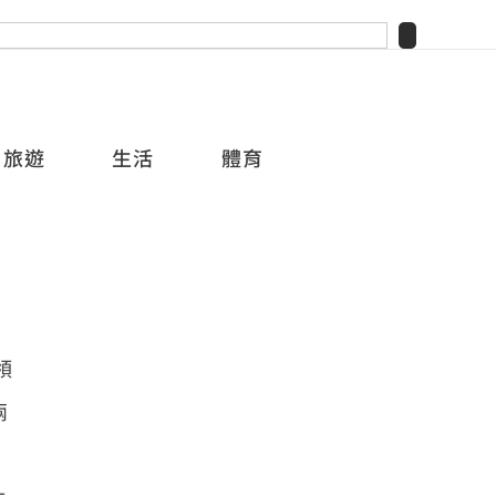
旅遊
生活
體育
領
兩