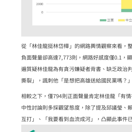
從「林佳龍挺林岱樺」的網路輿情觀察來看，整
負面聲量卻高達7,773則，網路好感度僅0.
遍質疑林佳龍為有貪污嫌疑者背書、缺乏政治
撕裂」，諷刺他「是想把高雄送給國民黨嗎？
相較之下，僅794則正面聲量肯定林佳龍「有
中性討論則多採觀望態度，除了提及邱議瑩、
互打」、「我要看到血流成河」，凸顯此事件