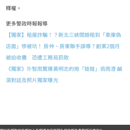
釋權。
更多警政時報報導
【獨家】租屋詐騙！？新北三峽闆娘租到「車庫偽
店面」慘被坑！ 房仲、房東聯手誤導？創業2個月
被迫收攤 恐遭工務局罰款
《獨家》圤智雨驚爆黃明志約炮「娃娃」翁雨澄 鹹
濕對話及照片獨家曝光