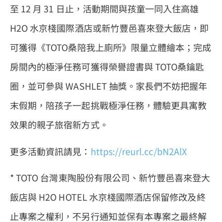
至 12 月 31 日止，活動期間與孩童一同入住高雄
H2O 水京棧國際酒店或新竹豐邑喜來登大飯店，即
可獲得《TOTO桑陪我上廁所》限量立體繪本；完成
房間內的極淨任務可獲得榮譽證書與 TOTO桑鑰匙
圈，並可參與 WASHLET 抽獎。家長們不妨把握年
末假期，陪孩子一起挑戰極淨任務，體驗更具寓教
效果的親子旅宿新方式。
更多活動資訊請見：
https://reurl.cc/bN2AlX
* TOTO 台灣東陶股份有限公司、新竹豐邑喜來登大
飯店與 H2O HOTEL 水京棧國際酒店保留修改及終
止專案之權利，不另行通知並保有本專案之最終解