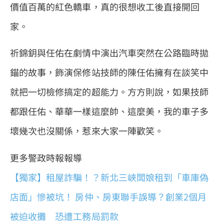
價值百萬的紅色轎車，真的很想收工後直接開回
家。
祈錦鈅與任佑在劇情中演出汽車突然在公路臨時拋
錨的故事，飾演保修站技師的陳任佑擁有在談笑中
就把一切檢修搞定的超能力。方方則說，如果技師
都跟任佑、華華一樣這麼帥、這麼美，我的車子多
壞幾次也沒關係，惹來大家一陣歡笑。
更多警政時報報導
【獨家】租屋詐騙！？新北三峽闆娘租到「車庫偽
店面」慘被坑！ 房仲、房東聯手誤導？創業2個月
被迫收攤 恐遭工務局罰款