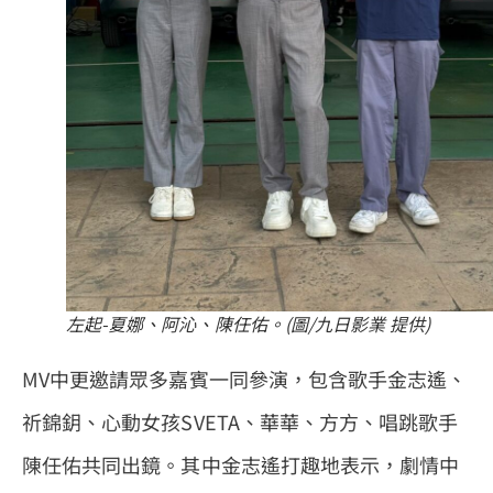
左起-夏娜、阿沁、陳任佑。(圖/九日影業 提供)
MV中更邀請眾多嘉賓一同參演，包含歌手金志遙、
祈錦鈅、心動女孩SVETA、華華、方方、唱跳歌手
陳任佑共同出鏡。其中金志遙打趣地表示，劇情中