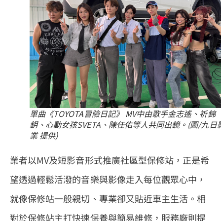
單曲《TOYOTA冒險日記》 MV中由歌手金志遙、祈錦
鈅、心動女孩SVETA、陳任佑等人共同出鏡。(圖/九日
業 提供)
業者以MV及短影音形式推廣社區型保修站，正是希
望透過輕鬆活潑的音樂與影像走入每位觀眾心中，
就像保修站一般親切、專業卻又貼近車主生活。相
對於保修站主打快速保養與簡易維修，服務廠則提