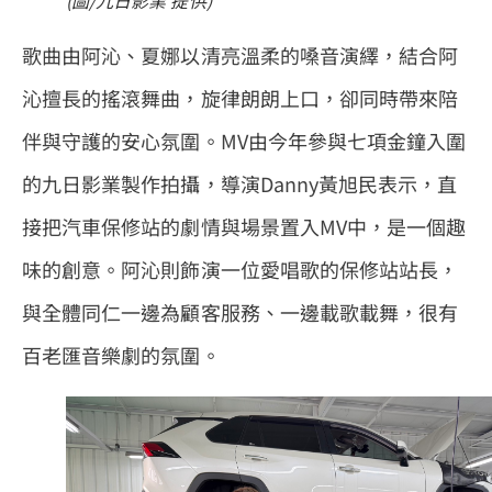
(圖/九日影業 提供)
歌曲由阿沁、夏娜以清亮溫柔的嗓音演繹，結合阿
沁擅長的搖滾舞曲，旋律朗朗上口，卻同時帶來陪
伴與守護的安心氛圍。MV由今年參與七項金鐘入圍
的九日影業製作拍攝，導演Danny黃旭民表示，直
接把汽車保修站的劇情與場景置入MV中，是一個趣
味的創意。阿沁則飾演一位愛唱歌的保修站站長，
與全體同仁一邊為顧客服務、一邊載歌載舞，很有
百老匯音樂劇的氛圍。