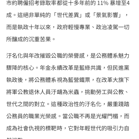
市約聘僱招考錄取率都從十多年前的 11% 暴增至4
成。這絕非單純的「世代差異」或「景氣影響」，
而是執政十年以來，政府輕慢專業、政治凌駕一切
所釀成的沉重苦果。
汙名化與年改摧毀公職的榮譽感，是公務體系魅力
驟降的核心。年金永續改革是藍綠共識，但民進黨
執政後，將公務體系視為藍營鐵票，在改革大旗下
將軍公教退休人員汙衊為米蟲，挑動勞工與公教、
世代之間的對立。這種政治性的汙名化，嚴重踐踏
公務員的職業光榮感。當公職不再是光耀門楣，而
成為社會仇視的標靶時，它對年輕世代的吸引力自