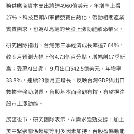
務供應商資本支出將達4960億美元，年增率上看
27%。科技巨頭AI軍備競賽白熱化，帶動相關產業
實質需求，也為AI島鏈的台股上漲動能續添柴火。
研究團隊指出，台灣第三季經濟成長率達7.64％，
較８月預測大幅上修4.73個百分點，增幅創17季新
高；受惠AI出貨，９月出口542.5億美元，年增率
33.8％，連續23個月正增長，反映台灣GDP與出口
數據皆強勁增長，台股基本面強韌有撐，有望挹注
股市上漲動能。
展望後市，研究團隊表示，AI需求強勁支撐，加上
美中緊張關係趨緩等利多因素加持，台股盈餘動能