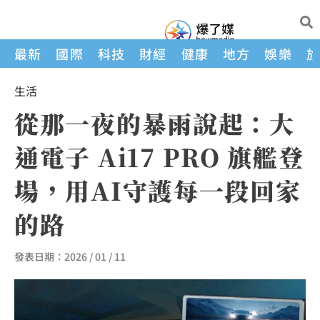
最新
國際
科技
財經
健康
地方
娛樂
生活
從那一夜的暴雨說起：大
通電子 Ai17 PRO 旗艦登
場，用AI守護每一段回家
的路
發表日期：
2026 / 01 / 11