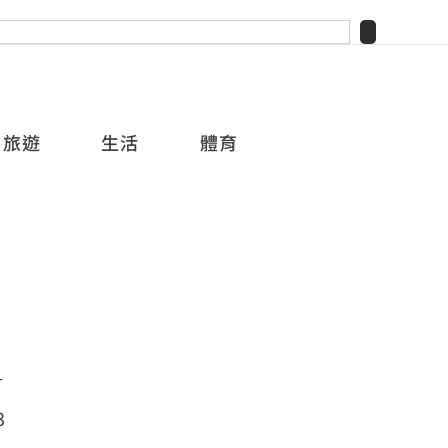
旅遊
生活
體育
千
3