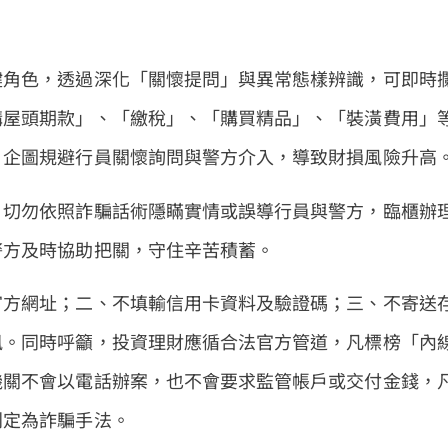
鍵角色，透過深化「關懷提問」與異常態樣辨識，可即時
購屋頭期款」、「繳稅」、「購買精品」、「裝潢費用」
，企圖規避行員關懷詢問與警方介入，導致財損風險升高
，切勿依照詐騙話術隱瞞實情或誤導行員與警方，臨櫃辦
警方及時協助把關，守住辛苦積蓄。
官方網址；二、不填輸信用卡資料及驗證碼；三、不寄送
訊。同時呼籲，投資理財應循合法官方管道，凡標榜「內
機關不會以電話辦案，也不會要求監管帳戶或交付金錢，
判定為詐騙手法。