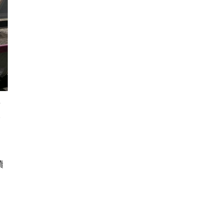
或
物
續