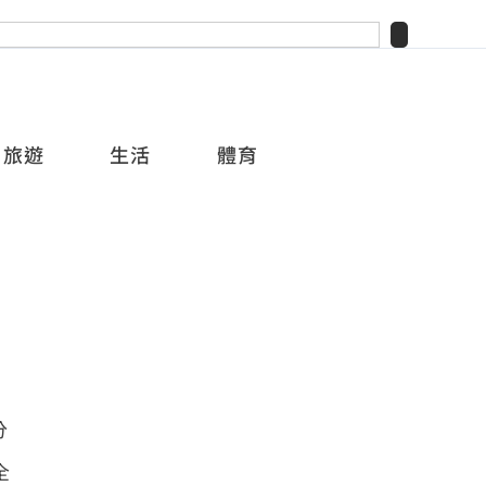
旅遊
生活
體育
分
全