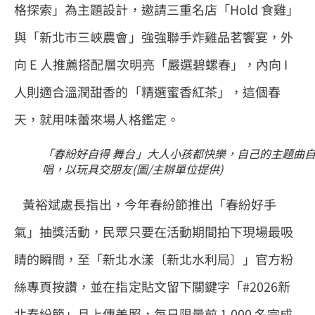
格探索」為主題設計，邀請三重名店「Hold 食雞」
與「新北市三峽農會」強強聯手炸雞品茗饗宴，外
向 E 人推薦搭配層次明亮「嚴選碧螺春」，內向 I
人則適合溫潤甜香的「精選蜜香紅茶」，這個春
天，就用味蕾來場人格鑑定。
「春紛好自得 舞台」大人小孩都快樂，自己的主題曲
唱，以玩具交朋友(圖/主辦單位提供)
黃裕斌處長指出，今年春紛節推出「春紛好手
氣」抽獎活動，民眾只要在活動期間拍下現場最吸
睛的瞬間，至「新北水漾〔新北水利局〕」官方粉
絲專頁按讚，並在指定貼文留下關鍵字「#2026新
北春紛節」且上傳美照，每日限量前 1,000 名完成