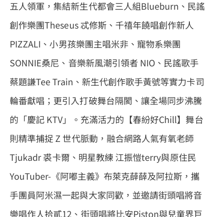
五人領軍，集結新生代都會三人組Blueburn、民謠
創作樂團Theseus 忒修斯、千禧年饒唱創作新人
PIZZALI、小男孩樂團主唱米非、寵物系樂團
SONNIE桑尼、音樂新風潮引領者 NIO、民謠歌手
蔡題謙Tee Train、新生代創作歌手黃號等實力卡司
輪番獻唱；更引入打破舞台隔閡、讓全場同步沸騰
的「慶記 KTV」。充滿活力的【春紛好Chill】舞台
則精準捕捉 Z 世代脈動，融合網路人氣有氧老師
Tjukadr 裘卡爾、明星教練 江振愷terry與原住民
YouTuber-《阿嘟主義》布萊克薛薛及阿拉斯，攜
手團員阿米濕一起與大家同歡，並邀請街頭唱將音
樂唱作人拾貳12、街頭唱將比安Piston與兒童界巨