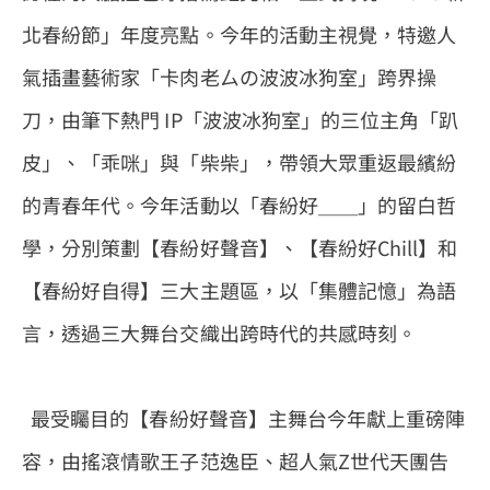
北春紛節」年度亮點。今年的活動主視覺，特邀人
氣插畫藝術家「卡肉老ㄙの波波冰狗室」跨界操
刀，由筆下熱門 IP「波波冰狗室」的三位主角「趴
皮」、「乖咪」與「柴柴」，帶領大眾重返最繽紛
的青春年代。今年活動以「春紛好＿＿」的留白哲
學，分別策劃【春紛好聲音】、【春紛好Chill】和
【春紛好自得】三大主題區，以「集體記憶」為語
言，透過三大舞台交織出跨時代的共感時刻。
最受矚目的【春紛好聲音】主舞台今年獻上重磅陣
容，由搖滾情歌王子范逸臣、超人氣Z世代天團告