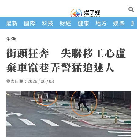
最新
國際
科技
財經
健康
地方
娛樂
生活
街頭狂奔 失聯移工心虛
棄車竄巷弄警猛追逮人
發表日期：
2026 / 06 / 03