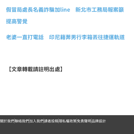
假冒局處長名義詐騙加line 新北市工務局報案籲
提高警覺
老婆一直打電話 印尼籍莾男行李箱丟往捷運軌道
【文章轉載請註明出處】
關於我們
聯絡我們
加入我們
讀者投稿
隱私權政策
免責聲明
品牌設計