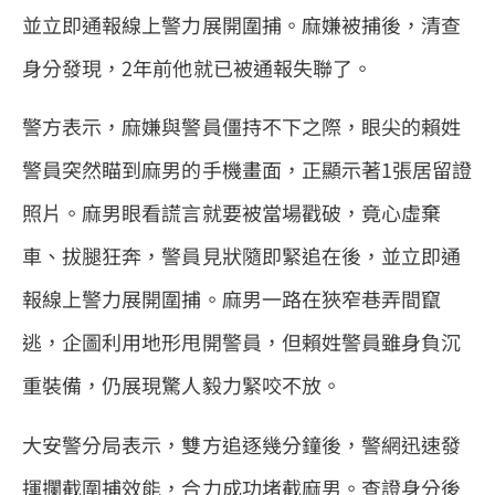
並立即通報線上警力展開圍捕。麻嫌被捕後，清查
身分發現，2年前他就已被通報失聯了。
警方表示，麻嫌與警員僵持不下之際，眼尖的賴姓
警員突然瞄到麻男的手機畫面，正顯示著1張居留證
照片。麻男眼看謊言就要被當場戳破，竟心虛棄
車、拔腿狂奔，警員見狀隨即緊追在後，並立即通
報線上警力展開圍捕。麻男一路在狹窄巷弄間竄
逃，企圖利用地形甩開警員，但賴姓警員雖身負沉
重裝備，仍展現驚人毅力緊咬不放。
大安警分局表示，雙方追逐幾分鐘後，警網迅速發
揮攔截圍捕效能，合力成功堵截麻男。查證身分後