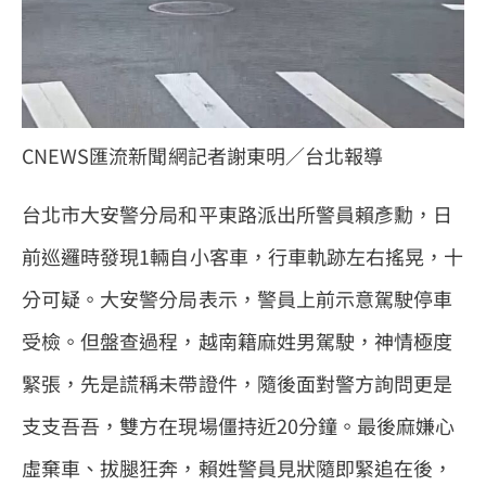
CNEWS匯流新聞網記者謝東明／台北報導
台北市大安警分局和平東路派出所警員賴彥勳，日
前巡邏時發現1輛自小客車，行車軌跡左右搖晃，十
分可疑。大安警分局表示，警員上前示意駕駛停車
受檢。但盤查過程，越南籍麻姓男駕駛，神情極度
緊張，先是謊稱未帶證件，隨後面對警方詢問更是
支支吾吾，雙方在現場僵持近20分鐘。最後麻嫌心
虛棄車、拔腿狂奔，賴姓警員見狀隨即緊追在後，