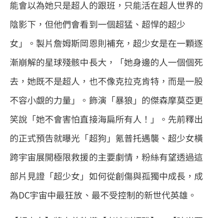
能會以為她只是超人的跟班，只能活在超人世界的
陰影下，
但他們會看到一個超猛、超悍的超少
女」。製片詹姆斯岡恩則補充，
超少女是在一顆逐
漸崩解的星球殘骸中長大，「
她身邊的人一個個死
去，她既不是超人，也不像克拉克肯特，
而是一股
不容小覷的力量」。飾演「暴狼」的傑森摩莫亞更
笑說「
她不會害怕直接海扁所有人！」。先前釋出
的正式預告就曝光「
超狗」氪普托遇襲、超少女橫
跨宇宙展開極限救援的主要劇情，
粉絲有望透過這
部片見證「超少女」如何從創傷與孤獨中成長，
成
為DC宇宙中最狂放、最不受控制的新世代英雄。