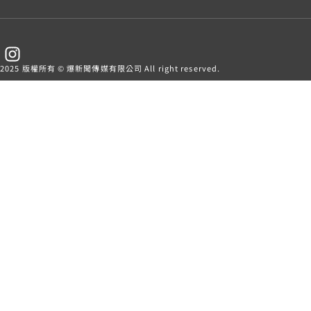
2025 版權所有 © 爆新聞傳媒有限公司 All right reserved.