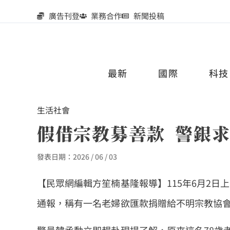
廣告刊登
業務合作
新聞投稿
最新
國際
科技
生活
社會
假借宗教募善款 警銀
發表日期：
2026 / 06 / 03
【民眾網編輯方笙楠基隆報導】115年6月2
通報，稱有一名老婦欲匯款捐贈給不明宗教協