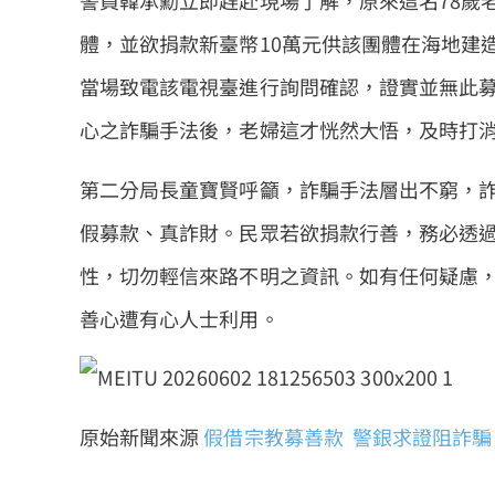
警員韓承勳立即趕赴現場了解，原來這名78歲
體，並欲捐款新臺幣10萬元供該團體在海地建
當場致電該電視臺進行詢問確認，證實並無此
心之詐騙手法後，老婦這才恍然大悟，及時打消
第二分局長童寶賢呼籲，詐騙手法層出不窮，
假募款、真詐財。民眾若欲捐款行善，務必透
性，切勿輕信來路不明之資訊。如有任何疑慮，請
善心遭有心人士利用。
原始新聞來源
假借宗教募善款 警銀求證阻詐騙