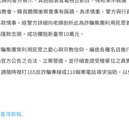
老婦向警方表示，其透過瀏覽電視台節目，得知某宗教團
造教會。韓員聽聞後察覺事有蹊蹺，為求慎重，警方與行
募款情事。經警方詳細向老婦剖析此為詐騙集團利用民眾
匯款念頭，成功攔阻新臺幣10萬元。
詐騙集團常利用民眾之愛心與宗教信仰，編造各種名目進
過官方公告之合法、立案管道，並仔細查證受贈單位之真
隨時撥打165反詐騙專線或110報案電話尋求協助，以
臺灣郵報
.