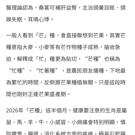
醫理論認為，桑葚可補肝益腎，主治頭暈目眩、煩
躁失眠、耳鳴心悸。
一般人看到「芒」種，會直接聯想到芒果，其實芒
種意指大麥、小麥等有芒作物種子成熟，搶收急
迫，解釋成「忙」種更為貼切，“芒種”也稱為
“忙種”、“忙著種”，是農民朋友播種、下地最
為繁忙的時間，反倒跟芒果種植無關，只是這段時
間也剛好正逢芒果盛產期。
2026年「芒種」這半個月，健康要注意的生肖是屬
鼠、馬、羊、牛，小感冒、小病痛會特別明顯，慎
防脾胃、腸道、消化系統方面的疾病，極易引起腸