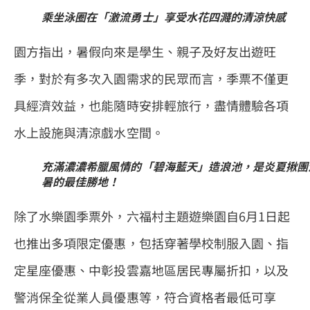
乘坐泳圈在「激流勇士」享受水花四濺的清涼快感
園方指出，暑假向來是學生、親子及好友出遊旺
季，對於有多次入園需求的民眾而言，季票不僅更
具經濟效益，也能隨時安排輕旅行，盡情體驗各項
水上設施與清涼戲水空間。
充滿濃濃希臘風情的「碧海藍天」造浪池，是炎夏揪團
暑的最佳勝地！
除了水樂園季票外，六福村主題遊樂園自6月1日起
也推出多項限定優惠，包括穿著學校制服入園、指
定星座優惠、中彰投雲嘉地區居民專屬折扣，以及
警消保全從業人員優惠等，符合資格者最低可享