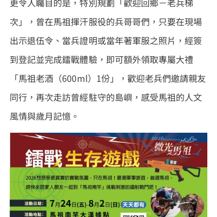
更令人矚目的是，特別規劃「歡迎回鄉－老兵梯
次」，曾在馬祖揮汗服役的兵哥哥們，只要在現場
出示退伍令、當兵證明或當年著軍服之照片，經簽
到登記並完成鐳戰體驗，即可額外領取專屬大禮
「馬祖老酒（600ml）1份」，歡迎老兵們邀請親友
同行，再次走訪曾經駐守的島嶼，感受馬祖的人文
風情與歲月記憶。