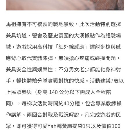
馬祖擁有不可複製的戰地景致，此次活動特別選擇
兼具坑道、營舍及歷史氛圍的大漢據點作為體驗場
域，遊戲採用高科技「紅外線感應」鐳射步槍與感
應背心取代實體漆彈，無須擔心疼痛或碰撞問題，
兼具安全性與娛樂性，不分男女老少都能化身神射
手，暢快體驗分隊實戰對抗的快感。活動建議7歲以
上民眾參與（身高 140 公分以下需成人全程陪
同），每梯次活動時間約40分鐘，包含專業教練操
作講解、兩回合對戰及戰況解說，凡完成遊戲的民
眾，即可獲得可愛Yah鷗黃麻提袋1只以及價值100