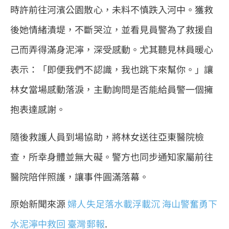
時許前往河濱公園散心，未料不慎跌入河中。獲救
後她情緒潰堤，不斷哭泣，並看見員警為了救援自
己而弄得滿身泥濘，深受感動。尤其聽見林員暖心
表示：「即便我們不認識，我也跳下來幫你。」讓
林女當場感動落淚，主動詢問是否能給員警一個擁
抱表達感謝。
隨後救護人員到場協助，將林女送往亞東醫院檢
查，所幸身體並無大礙。警方也同步通知家屬前往
醫院陪伴照護，讓事件圓滿落幕。
原始新聞來源
婦人失足落水載浮載沉 海山警奮勇下
水泥濘中救回
臺灣郵報
.