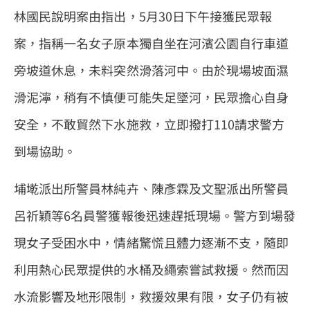
林國民說明案由指出，5月30日下午接獲民眾報
案，指稱一名女子原本獨自坐在河濱公園自行車道
旁坡道休息，未料突然滑落河中。由於現場坡面濕
滑泥濘，稍有不慎便可能失足墜河，民眾擔心自身
安全，不敢貿然下水施救，立即撥打110請求警方
到場協助。
埔墘派出所警員林純卉、陳彥霖及文聖派出所警員
呂祈穎等6名員警獲報後迅速趕抵現場。警方到場發
現女子受困水中，情緒驚慌且體力逐漸不支，隨即
利用熱心民眾提供的水桶及繩索嘗試救援。然而因
水流影響及地形限制，救援效果有限，女子仍有被