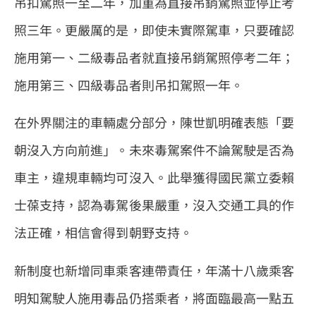
吊扣駕照一至二年，加重為直接吊銷駕照並停止考
照三年。更嚴厲的是，即使未實際駕車，只要確認
施用第一、二級毒品者就直接吊銷駕照停考二年；
施用第三、四級毒品者則吊扣駕照一年。
在外界關注的車輛處分部分，陳世凱明確表態「要
朝沒入方向前進」。未來毒駕案件不論駕駛是否為
車主，違規車輛均可沒入。此舉獲得國民黨立委賴
士葆支持，認為毒駕後果嚴重，沒入交通工具的作
法正確，相信會得到朝野支持。
新制度也新增同車乘客連帶責任，年滿十八歲乘客
明知駕駛人施用毒品仍搭乘者，將面臨最高一點五