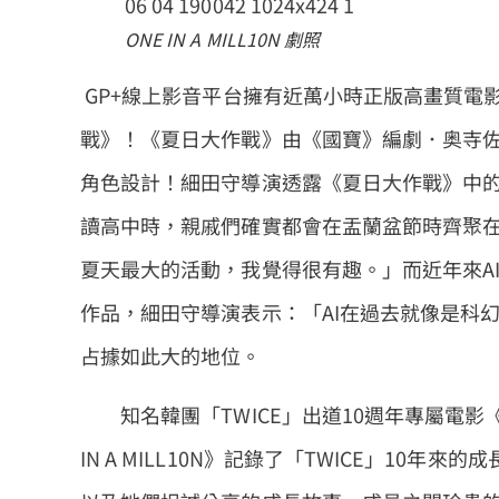
ONE IN A MILL10N 劇照
GP+線上影音平台擁有近萬小時正版高畫質電
戰》！《夏日大作戰》由《國寶》編劇．奥寺
角色設計！細田守導演透露《夏日大作戰》中
讀高中時，親戚們確實都會在盂蘭盆節時齊聚
夏天最大的活動，我覺得很有趣。」而近年來A
作品，細田守導演表示：「AI在過去就像是科
占據如此大的地位。
知名韓團「TWICE」出道10週年專屬電影《ONE 
IN A MILL10N》記錄了「TWICE」1