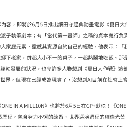
影內容，即將於6月5日推出細田守經典動畫電影《夏日大
佐渡子執筆劇本；有「當代第一畫師」之稱的貞本義行負
的大家庭元素，靈感其實源自於自己的經驗，他表示：「
在鄉下老家，併起大小不一的桌子，一起熱鬧地吃飯。那
I蓬勃發展的狀況，也令許多人聯想到《夏日大作戰》這
幻世界，但現在已經成為現實了，沒想到AI目前在社會上
IN A MILL10N》也將於6月5日在GP+獻映！《ONE
0年來的成長歷程，包含努力不懈的練習、世界巡演過程的璀璨光芒