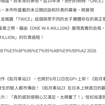
情誼、對未來的夢想。這10年來，她們的粉絲「ONCE
路。本作所盛載的未公開訪談和珍貴的幕後，將展現
，並揭露「TWICE」這個與眾不同的女子團體存在的真正
章之際，藉由《ONE IN A MILL10N》展現真實的自我
MILLION」的珍貴過程！
如月車站2》，也將於6月12日在GP+上架！《如月
」發生的駭人都市傳說！《如月車站2》在日本上映首日的
表示：「真的感到很開心又滿足，太興奮了！」恒松祐里