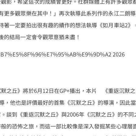
去觀影，希望這次的成績會更好。社群媒體上有許多觀眾
有更多觀眾樂在其中！」再次執導此系列作的永江二朗導
持著一定要拍出很有趣的續作的想法執導《如月車站2》
後的結局一定會令觀眾意猶未盡！
丘》將於6月12日在GP+播出，本片 《重返沉默之
ns）執導，他也是評價最好的首集《沉默之丘》的導演，因此
。談到《重返沉默之丘》與2006年《沉默之丘》的不同
詩般的恐怖之旅，而這一部比較像是深入發掘某些心理層