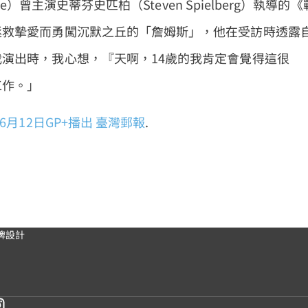
e）曾主演史蒂芬史匹柏（Steven Spielberg）執導的《
拯救摯愛而勇闖沉默之丘的「詹姆斯」，他在受訪時透露
演出時，我心想，『天啊，14歲的我肯定會覺得這很
工作。」
月12日GP+播出
臺灣郵報
.
牌設計