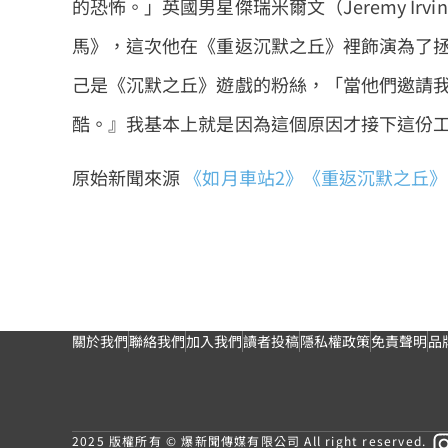
的恐怖。」英國男星傑瑞米爾文（Jeremy Irvin
馬》，這次他在《重返沉默之丘》裡飾演為了
己是《沉默之丘》遊戲的粉絲，「當他們邀請我
酷。』我基本上就是因為這個原因才接下這份
原始新聞來源
《如月車站2》《重返沉默之丘》6
關於我們
聯絡我們
加入我們
讀者投稿
隱私權政策
免責聲明
品
2025 版權所有 © 爆新聞傳媒有限公司 All right reserved.