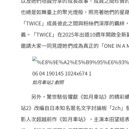
以及她們坦誠分享的成長故事、成員之間珍貴的
也總是如舞臺上的聚光燈般，照亮著她們的星
「TWICE」成員彼此之間與粉絲們深厚的羈絆
義。「TWICE」在2025年出道10週年開啟全新篇
邀請大家一同見證她們成為真正的「ONE IN A 
如月車站2 劇照
另外，驚世駭俗懼獻《如月車站》的精彩續作《
站2》改編自日本知名匿名文字討論板「2ch
影人次超越前作《如月車站》，主演本田望結