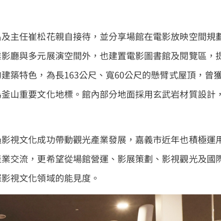
昌及主任崔松花親自接待，並分享場館在電影放映空間規
業影廳與多元展演空間外，也建置電影圖書館及閱覽區，
建築特色，為長163公尺、寬60公尺的懸臂式屋頂，曾
為釜山重要文化地標。館內部分地面採用玄武岩材質設計
過影視文化成功帶動觀光產業發展，嘉義市近年也積極運
產業交流，更希望從場館營運、影展策劃、影視觀光及國
際影視文化領域的能見度。