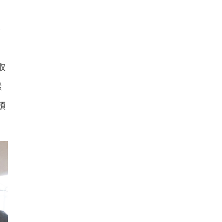
協
取
最
頭