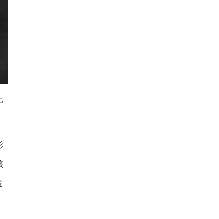
化
影
核
造