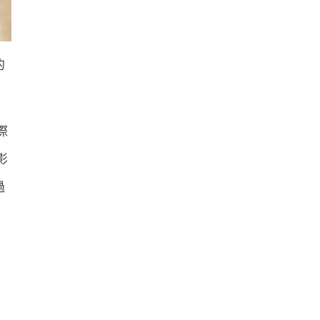
的
際
影
過