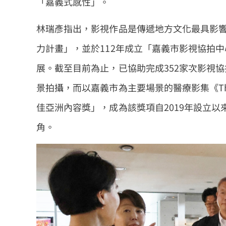
「嘉義式感性」。
林瑞彥指出，影視作品是傳遞地方文化最具影響
力計畫」，並於112年成立「嘉義市影視協拍
展。截至目前為止，已協助完成352家次影視
景拍攝，而以嘉義市為主要場景的醫療影集《The O
佳亞洲內容獎」，成為該獎項自2019年設立
角。