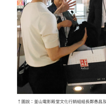
↑圖說：釜山電影殿堂文化行銷組組長鄭愚昌