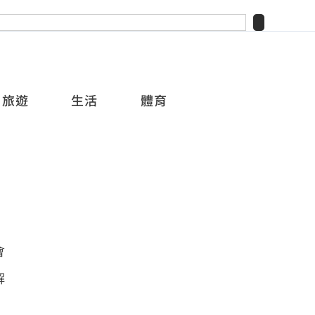
旅遊
生活
體育
會
解
，