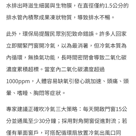
水排出時滋生細菌與生物膜，在直徑僅約1.5公分的
排水管內積聚成果凍狀物質，導致排水不暢。
此外，環保局提醒民眾別犯致命錯誤。許多人回家
立即關緊門窗開冷氣，以為最消暑，但冷氣本質為
內循環，無換氣功能，長時間密閉會導致二氧化碳
濃度累積超標。當室內二氧化碳濃度超過
1000ppm，人體容易缺氧引發心跳加速、頭痛、頭
暈、嗜睡、胸悶等症狀。
專家建議正確吹冷氣三大策略：每天開啟門窗15公
分並通風至少30分鐘；採用對角開窗促進對流；若
僅有單面窗戶，可搭配循環扇放置冷氣出風口同