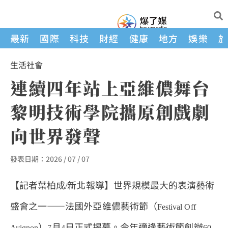
最新
國際
科技
財經
健康
地方
娛樂
生活
社會
連續四年站上亞維儂舞台
黎明技術學院攜原創戲劇
向世界發聲
發表日期：
2026 / 07 / 07
【記者葉柏成
新北報導】世界規模最大的表演藝術
/
盛會之一——法國外亞維儂藝術節（
Festival Off
）
月
日正式揭幕。今年適逢藝術節創辦
Avignon
7
4
60