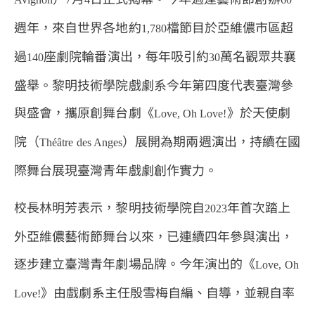
週年，來自世界各地約
檔節目於亞維儂市區超
1,780
過
座劇院輪番演出，每年吸引約
萬名觀眾共襄
140
30
盛舉。黎明技術學院戲劇系今年第四度代表臺灣參
與盛會，攜原創舞台劇《
》於天使劇
Love, Oh Love!
院（
）展開為期兩週演出，持續在國
Théâtre des Anges
際舞台展現臺灣青年戲劇創作實力。
校長林明芳表示，黎明技術學院自
年首次踏上
2023
外亞維儂藝術節舞台以來，已連續四年參與演出，
逐步建立臺灣青年劇場品牌。今年演出的《
Love, Oh
》由戲劇系主任殷雪梅自編、自導，並親自率
Love!