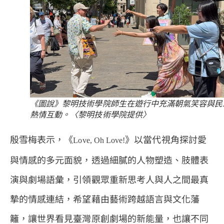
《圖說》黎明技術學院師生在遊行中充滿朝氣笑容與民
熱情互動。〈黎明技術學院提供〉
殷雪梅表示，《
》以當代視角探討愛
Love, Oh Love!
與情感的多元面貌，透過細膩的人物塑造、肢體表
演與劇場語彙，引領觀眾重新思考人與人之間最真
摯的情感連結，希望藉由藝術跨越語言與文化藩
籬，讓世界看見臺灣原創劇場的新能量，也讓不同