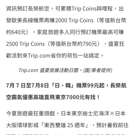
資訊預訂長榮航空，可累積Trip Coins與哩程，出
發歐美長線機票再賺2000 Trip Coins（等值新台幣
約640元），家庭旅遊多人同行預訂機票最高可賺
2500 Trip Coins（等值新台幣約790元），盛夏狂
歡派對來Trip.com省你的荷包一站搞定。
Trip.com 盛夏旅展活動日曆。(圖/業者提供)
7
月
7
日至
7
月
8
日「日、韓」機票
99
元起，長榮航
空霸氣優惠高雄直飛東京
7000
元有找！
今夏旅遊最狂重頭戲，日本東京迪士尼海洋×日本
大阪環球影城「東西雙雄 25 週年」，預計暑假前往