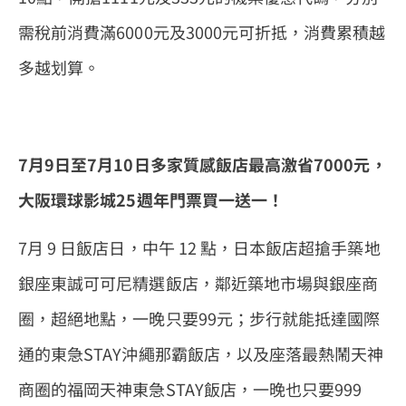
需稅前消費滿6000元及3000元可折抵，消費累積越
多越划算。
7
月
9
日至
7
月
10
日多家質感飯店最高激省
7000
元，
大阪環球影城
25
週年門票買一送一！
7月 9 日飯店日，中午 12 點，日本飯店超搶手築地
銀座東誠可可尼精選飯店，鄰近築地市場與銀座商
圈，超絕地點，一晚只要99元；步行就能抵達國際
通的東急STAY沖繩那霸飯店，以及座落最熱鬧天神
商圈的福岡天神東急STAY飯店，一晚也只要999