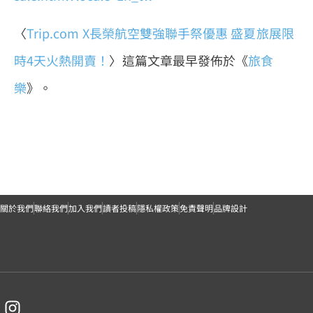
〈
Trip.com X長榮航空雙強聯手祭優惠 盛夏旅展限
時4天火熱開賣！
〉這篇文章最早發佈於《
旅食
樂
》。
關於我們
聯絡我們
加入我們
讀者投稿
隱私權政策
免責聲明
品牌設計