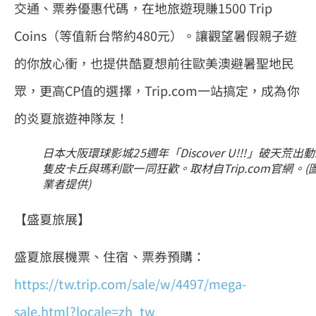
交通、票券優惠代碼，在地旅遊現賺1500 Trip
Coins（等值新台幣約480元）。讓觀望暑假親子遊
的你放心衝，也提供酷夏想前往歐美澳避暑聖地民
眾，更高CP值的選擇，Trip.com一站搞定，成為你
的炎夏旅遊神隊友！
日本大阪環球影城25週年「Discover U!!!」破天荒出動
隻皮卡丘與瑪利歐一同狂歡。取材自Trip.com官網。(圖
業者提供)
【盛夏旅展】
盛夏旅展機票、住宿、票券預購：
https://tw.trip.com/sale/w/4497/mega-
sale.html?locale=zh_tw