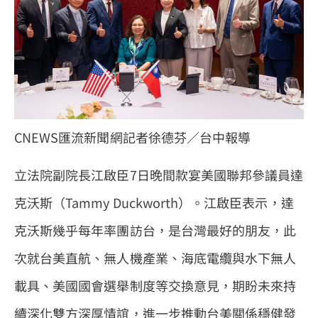
CNEWS匯流新聞網記者徐德芬／台中報導
立法院副院長江啟臣7日晚間款宴美國聯邦參議員達
克沃斯（Tammy Duckworth）。江啟臣表示，達
克沃斯幾乎每年率團訪台，是台灣最好的朋友，此
次就台美直航、無人機產業、海底電纜與水下無人
載具、美國國會選舉制度等交換意見，期盼未來持
續深化雙方深厚情誼，進一步推動台美關係穩健發