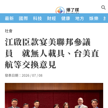
最新
國際
科技
財經
健康
地方
娛樂
社會
江啟臣款宴美聯邦參議
員 就無人載具、台美直
航等交換意見
發表日期：
2026 / 07 / 08