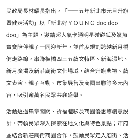
民政局長林耀長指出，「一一五年新北市元旦升旗
暨健走活動」以「新北好ＹＯＵＮＧ doo doo
doo」為主題，邀請超人氣卡通明星碰碰狐及鯊魚
寶寶陪伴親子一同迎新年，並首度規劃跨越新月橋
健走路線，串聯板橋四三五藝文特區、新海濕地、
新月廣場及新莊廟街文化場域，結合升旗典禮、藝
文表演、親子互動、市集展售及商圈串聯等多元內
容，吸引逾萬名民眾共襄盛舉。
活動透過集章闖關、祈福體驗及商圈優惠等創意設
計，帶領民眾深入探索在地文化與特色景點；市府
並結合新莊廟街商圈合作，鼓勵民眾走入廟街、活