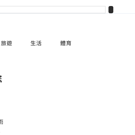
旅遊
生活
體育
除
雨
號