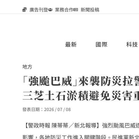
廣告刊登
業務合作
新聞投稿
最新
國際
科技
地方
｢強颱巴威｣來襲防災
三芝土石淤積避免災害
發表日期：
2026 / 07 / 08
【警政時報 陳蒂蒂／新北報導】強烈颱風巴威
影響，各地防災工作進入關鍵階段。民進黨新北