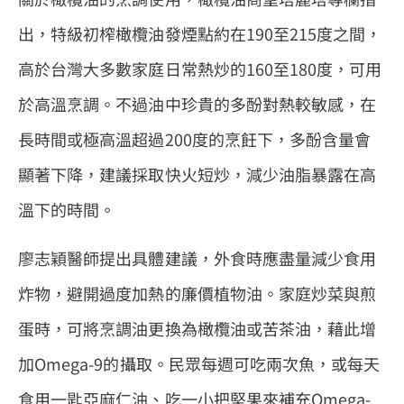
出，特級初榨橄欖油發煙點約在190至215度之間，
高於台灣大多數家庭日常熱炒的160至180度，可用
於高溫烹調。不過油中珍貴的多酚對熱較敏感，在
長時間或極高溫超過200度的烹飪下，多酚含量會
顯著下降，建議採取快火短炒，減少油脂暴露在高
溫下的時間。
廖志穎醫師提出具體建議，外食時應盡量減少食用
炸物，避開過度加熱的廉價植物油。家庭炒菜與煎
蛋時，可將烹調油更換為橄欖油或苦茶油，藉此增
加Omega-9的攝取。民眾每週可吃兩次魚，或每天
食用一匙亞麻仁油、吃一小把堅果來補充Omega-