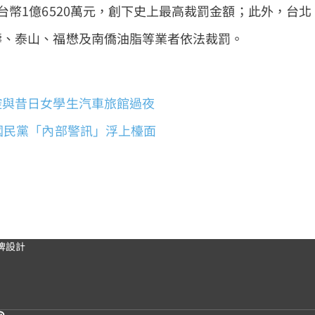
幣1億6520萬元，創下史上最高裁罰金額；此外，台北
壽、泰山、福懋及南僑油脂等業者依法裁罰。
控與昔日女學生汽車旅館過夜
國民黨「內部警訊」浮上檯面
牌設計