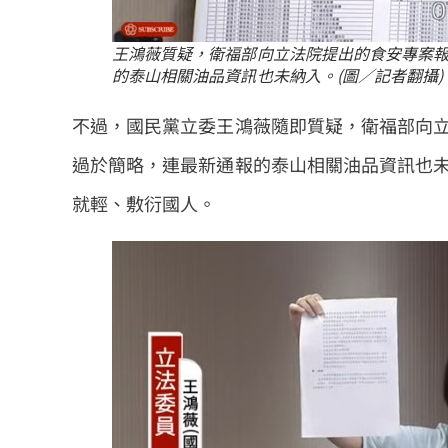
王鴻薇質疑，衛福部向立法院提出的食安專案報
的泰山相關油品資訊也未納入。(圖／記者翻攝)
不過，國民黨立委王鴻薇隨即質疑，衛福部向立
過於簡略，連最新通報的泰山相關油品資訊也
就輕、敷衍國人。