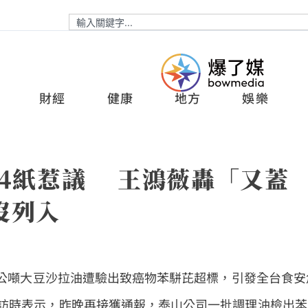
財經
健康
地方
娛樂
A4紙惹議 王鴻薇轟「又蓋
沒列入
00公噸大豆沙拉油遭驗出致癌物苯駢芘超標，引發全台食安
訪時表示，昨晚再接獲通報，泰山公司一批調理油檢出苯