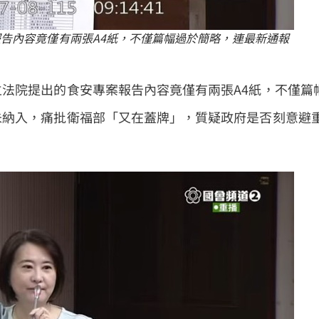
告內容竟僅有兩張A4紙，不僅篇幅過於簡略，連最新通報
法院提出的食安專案報告內容竟僅有兩張A4紙，不僅篇
未納入，痛批衛福部「又在蓋牌」，質疑政府是否刻意避