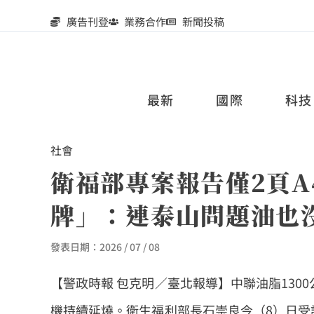
廣告刊登
業務合作
新聞投稿
最新
國際
科技
社會
衛福部專案報告僅2頁
牌」：連泰山問題油也
發表日期：
2026 / 07 / 08
【警政時報 包克明／臺北報導】中聯油脂13
機持續延燒。衛生福利部長石崇良今（8）日受