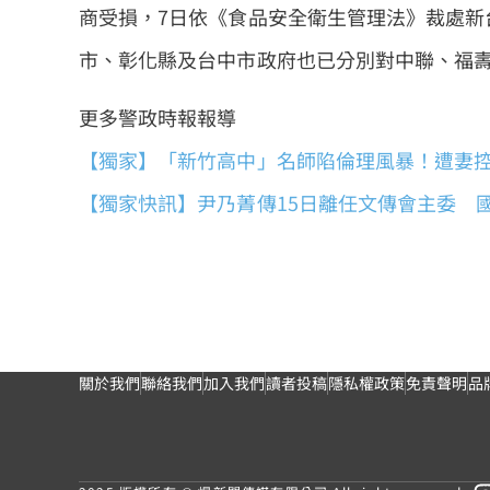
商受損，7日依《食品安全衛生管理法》裁處新台
市、彰化縣及台中市政府也已分別對中聯、福
更多警政時報報導
【獨家】「新竹高中」名師陷倫理風暴！遭妻
【獨家快訊】尹乃菁傳15日離任文傳會主委 
關於我們
聯絡我們
加入我們
讀者投稿
隱私權政策
免責聲明
品