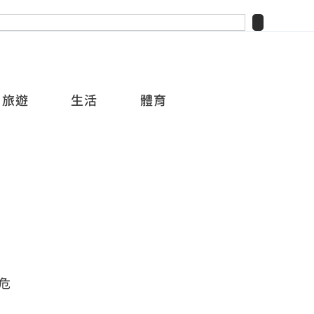
旅遊
生活
體育
危