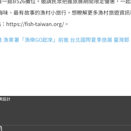
貿一館B526攤位。邀請民眾把握旅展期間限定優惠，一起
海味、最有故事的漁村小旅行。想瞭解更多漁村旅遊資訊
//fish-taiwan.org/。
 漁業署「漁樂GO起來」前進 台北國際夏季旅展
臺灣郵
牌設計