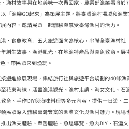
、漁村故事與在地美味一次帶回家。農業部漁業署將於7
旅展，以「漁樂GO起來」為策展主題，將臺灣漁村場域和漁業
旅展內容，邀請民眾一起體驗與感受臺灣漁村的活力。
漁港、食魚教育」五大旅遊面向為核心，串聯全臺漁村社
青年創生故事、漁港風光、在地漁特產品與食魚教育。展
角色，帶民眾來到漁玩。
接搬進旅展現場，集結旅行社與旅遊平台規劃的40條漁
屏至花東海線，涵蓋漁港觀光、漁村走讀、海女文化、石
教育、手作DIY與海味料理等多元內容，提供一日遊、二
帶領民眾深入體驗臺灣豐富的漁業文化與漁村魅力。現場
推出漁夫體驗、牽罟體驗、魚塭導覽、魚丸DIY、石滬文