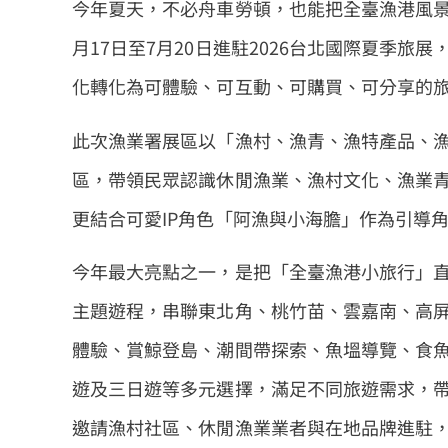
今年夏天，不必舟車勞頓，也能把全臺漁港風景
月17日至7月20日進駐2026台北國際夏季
化轉化為可體驗、可互動、可購買、可分享的
此次漁業署展區以「漁村、漁青、漁特產品、
區，帶領民眾認識休閒漁業、漁村文化、漁業
更結合可愛IP角色「阿漁與小海膽」作為引導
今年最大亮點之一，是把「全臺漁港小旅行」直
主題遊程，串聯東北角、桃竹苗、雲嘉南、高
體驗、賞鯨登島、潮間帶探索、魚塭導覽、食魚
遊及三日遊等多元選擇，滿足不同旅遊需求，
邀請漁村社區、休閒漁業業者與在地品牌進駐，