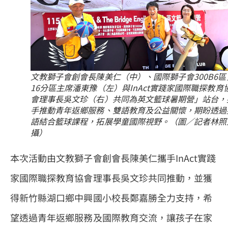
文教獅子會創會長陳美仁（中）、國際獅子會300B6區
16分區主席潘東豫（左）與InAct實踐家國際職探教育
會理事長吳文珍（右）共同為英文籃球暑期營」站台，
手推動青年返鄉服務、雙語教育及公益關懷，期盼透過
語結合籃球課程，拓展學童國際視野。（圖／記者林照
攝）
本次活動由文教獅子會創會長陳美仁攜手InAct實踐
家國際職探教育協會理事長吳文珍共同推動，並獲
得新竹縣湖口鄉中興國小校長鄭嘉勝全力支持，希
望透過青年返鄉服務及國際教育交流，讓孩子在家