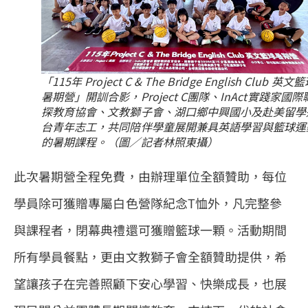
「115年 Project C & The Bridge English Club 英文
暑期營」開訓合影，Project C團隊、InAct實踐家國際
探教育協會、文教獅子會、湖口鄉中興國小及赴美留學
台青年志工，共同陪伴學童展開兼具英語學習與籃球運
的暑期課程。（圖／記者林照東攝）
此次暑期營全程免費，由辦理單位全額贊助，每位
學員除可獲贈專屬白色營隊紀念T恤外，凡完整參
與課程者，閉幕典禮還可獲贈籃球一顆。活動期間
所有學員餐點，更由文教獅子會全額贊助提供，希
望讓孩子在完善照顧下安心學習、快樂成長，也展