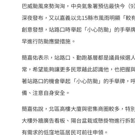
巴威颱風來勢洶洶，中央氣象署預估最快今（9
深夜發布，又以嘉義以北15縣市風雨明顯「較
創意發想，站路口時舉起「小心防颱」的手舉
早進行防颱應變措施。
簡嘉佑表示，站路口、勤跑基層都是議員候選
常，希望能夠讓更多民眾藉此認識他，也把握
著站路口的機會舉起「小心防颱」的手舉牌，
備、注意自身安全。
簡嘉佑說，北區高樓大廈與密集商圈較多，特
大樓外牆廣告看板、陽台盆栽或懸掛物進行拆
有需求的低窪地區居民可前往申領。