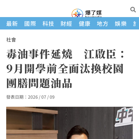
最新
國際
科技
財經
健康
地方
娛樂
社會
毒油事件延燒 江啟臣：
9月開學前全面汰換校園
團膳問題油品
發表日期：
2026 / 07 / 09