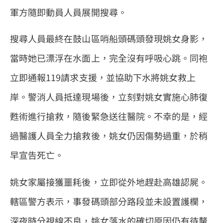
軍方隨即動員人員展開搜尋。
搜尋人員最終在鼓山區哨船頭碼頭發現姚女身影，
當時她已漂浮在水面上，完全沒有呼吸心跳。同袍
立即通報119請求支援，並協助下水將姚女救上
岸。警消人員抵達現場後，立刻對姚女實施心肺復
甦術進行搶救，隨後緊急送往醫院。不幸的是，經
過醫護人員全力搶救後，姚女仍因傷勢過重，於稍
早宣告死亡。
姚女家屬接獲噩耗後，立即從外地趕赴高雄認屍。
轄區警方表示，事發碼頭部分路段並未設置護欄，
深夜時分視線不良，姚女落水的確切原因仍有待釐