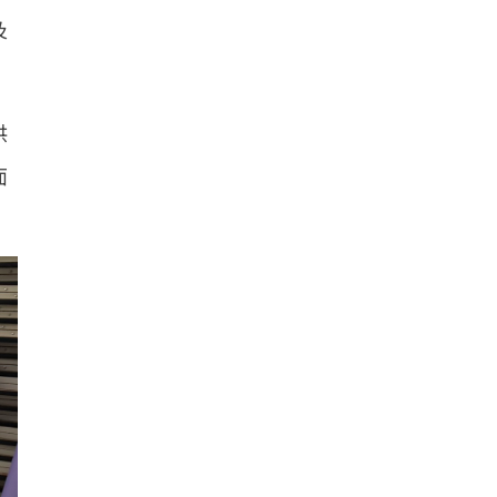
及
供
面