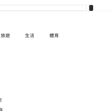
旅遊
生活
體育
韌
旗