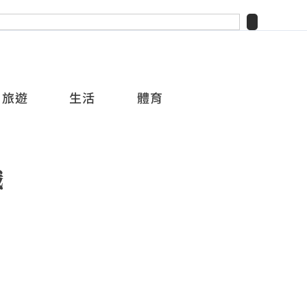
旅遊
生活
體育
職
）