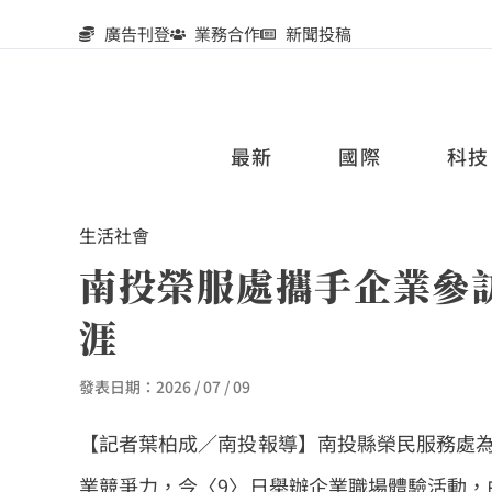
廣告刊登
業務合作
新聞投稿
最新
國際
科技
生活
社會
南投榮服處攜手企業參
涯
發表日期：
2026 / 07 / 09
【記者葉柏成／南投報導】南投縣榮民服務處
業競爭力，今〈
9
〉日舉辦企業職場體驗活動，