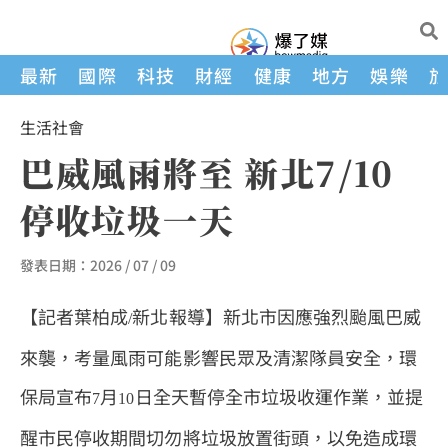
最新
國際
科技
財經
健康
地方
娛樂
生活
社會
巴威風雨將至 新北7/10
停收垃圾一天
發表日期：
2026 / 07 / 09
【記者葉柏成
新北報導】新北市因應強烈颱風巴威
/
來襲，考量風雨可能影響民眾及清潔隊員安全，環
保局宣布
月
日全天暫停全市垃圾收運作業，並提
7
10
醒市民停收期間切勿將垃圾放置街頭，以免造成環