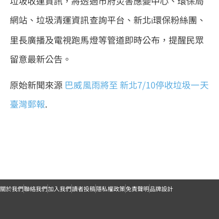
垃圾收運資訊，將透過市府災害應變中心、環保局
網站、垃圾清運資訊查詢平台、新北
環保粉絲團、
i
里長廣播及電視跑馬燈等管道即時公布，提醒民眾
留意最新公告。
原始新聞來源
巴威風雨將至 新北7/10停收垃圾一天
臺灣郵報
.
關於我們
聯絡我們
加入我們
讀者投稿
隱私權政策
免責聲明
品牌設計